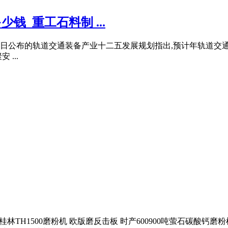
钱_重工石料制 ...
今年月日公布的轨道交通装备产业十二五发展规划指出,预计年轨道
...
 桂林TH1500磨粉机 欧版磨反击板 时产600900吨萤石碳酸钙磨