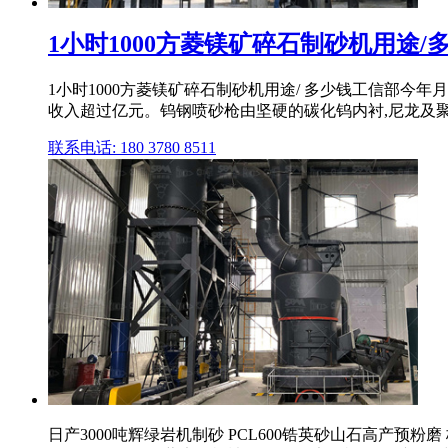
1小时1000方菱镁矿碎石制砂机用途/多少
1小时1000方菱镁矿碎石制砂机用途/ 多少钱工信部
收入超过亿元。钨钢喷砂枪由坚硬的碳化钨内衬,尼龙及聚安 
联系电话: 180 3780 8511
日产3000吨辉绿岩机制砂 PCL600锆英砂山石高产预粉磨