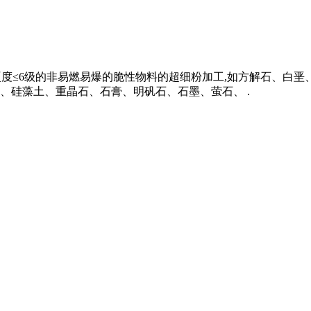
氏硬度≤6级的非易燃易爆的脆性物料的超细粉加工,如方解石、白
、硅藻土、重晶石、石膏、明矾石、石墨、萤石、 .