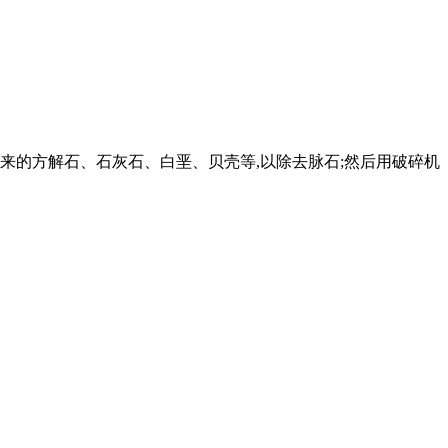
运来的方解石、石灰石、白垩、贝壳等,以除去脉石;然后用破碎机