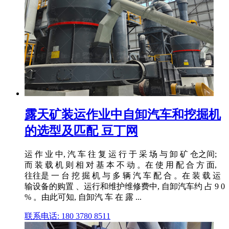
露天矿装运作业中自卸汽车和挖掘机
的选型及匹配 豆丁网
运 作 业 中, 汽 车 往 复 运 行 于 采 场 与 卸 矿 仓之间;
而 装 载 机 则 相 对 基 本 不 动 。在 使 用 配 合 方 面,
往往是 一 台 挖 掘 机 与 多 辆 汽 车 配 合 。在 装 载 运
输设备的购置 、运行和维护维修费中, 自卸汽车约 占 9 0
% 。由此可知, 自卸汽 车 在 露 ...
联系电话: 180 3780 8511