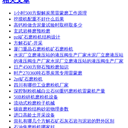
1小时500方裂解炭黑雷蒙磨工作原理
挖搅机配重不好什么后果
高钙粉做含泥量试验时取样取多少
玄武岩棒磨预粉磨
pzl矿石磨粉机结构设计
方解石矿-开采
厦门重晶石磨粉机矿石磨粉机
水泥厂立磨液压站的液压阀生产厂家水泥厂立磨液压站
的液压阀生产厂家水泥厂立磨液压站的液压阀生产厂家
日产4500方卵石预粉磨知识
时产270360吨石墨炭黑专用雷蒙磨
2pf矿石磨粉机
四川有哪些工业磨粉机厂家
深腔制粉机械白云石60重钙磨粉机雷蒙机产量
50B粉碎机磨粉机设备
流动式粉磨粉子机械
镶嵌磨粉结构砂岩物理参数
进口高龄土开采设备
崇礼有哪几个方解石矿石灰石岩与泥岩的野外区别
石油焦磨粉机哪家好