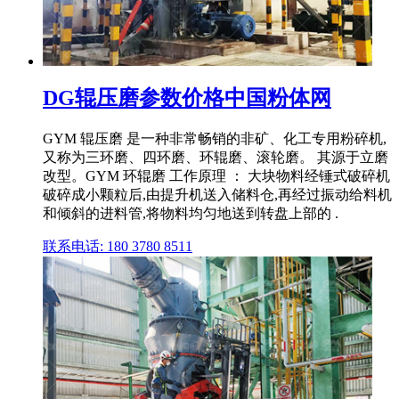
DG辊压磨参数价格中国粉体网
GYM 辊压磨 是一种非常畅销的非矿、化工专用粉碎机,
又称为三环磨、四环磨、环辊磨、滚轮磨。 其源于立磨
改型。GYM 环辊磨 工作原理 ： 大块物料经锤式破碎机
破碎成小颗粒后,由提升机送入储料仓,再经过振动给料机
和倾斜的进料管,将物料均匀地送到转盘上部的 .
联系电话: 180 3780 8511