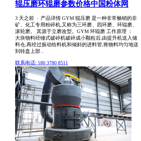
辊压磨环辊磨参数价格中国粉体网
3 天之前 · 产品详情 GYM 辊压磨 是一种非常畅销的非
矿、化工专用粉碎机,又称为三环磨、四环磨、环辊磨、
滚轮磨。 其源于立磨改型。GYM 环辊磨 工作原理 ：
大块物料经锤式破碎机破碎成小颗粒后,由提升机送入储
料仓,再经过振动给料机和倾斜的进料管,将物料均匀地送
到转盘上部 .
联系电话: 180 3780 8511