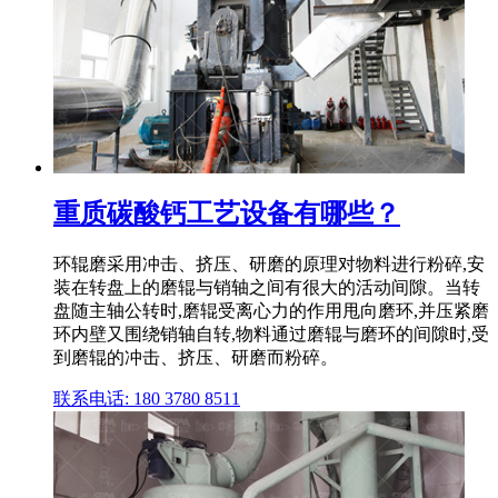
重质碳酸钙工艺设备有哪些？
环辊磨采用冲击、挤压、研磨的原理对物料进行粉碎,安
装在转盘上的磨辊与销轴之间有很大的活动间隙。当转
盘随主轴公转时,磨辊受离心力的作用甩向磨环,并压紧磨
环内壁又围绕销轴自转,物料通过磨辊与磨环的间隙时,受
到磨辊的冲击、挤压、研磨而粉碎。
联系电话: 180 3780 8511