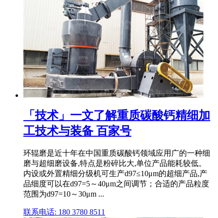
「技术」一文了解重质碳酸钙精细加
工技术与装备 百家号
环辊磨是近十年在中国重质碳酸钙领域应用广的一种细
磨与超细磨设备,特点是粉碎比大,单位产品能耗较低。
内设或外置精细分级机可生产d97≤10μm的超细产品,产
品细度可以在d97=5～40μm之间调节；合适的产品粒度
范围为d97=10～30μm ...
联系电话: 180 3780 8511