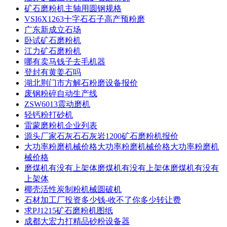
矿石磨粉机主轴用圆钢规格
VSI6X1263十字石石子高产预粉磨
广东新成立石场
卧试矿石磨粉机
江力矿石磨粉机
哪有卖马钱子去毛机器
登封有黄姜石吗
湖北荆门市方解石粉磨设备报价
废钢粉碎自动生产线
ZSW6013震动磨机
轻钙粉打砂机
雷蒙磨粉机企业列表
源头厂家石灰石石灰岩1200矿石磨粉机报价
大功率粉磨机械价格大功率粉磨机械价格大功率粉磨机
械价格
磨煤机有没有上架体磨煤机有没有上架体磨煤机有没有
上架体
椰壳活性炭制粉机械圆破机
石材加工厂投资多少钱-收不了你多少转让费
求PJ1215矿石磨粉机图纸
成都大宏力打精品砂粉设备器