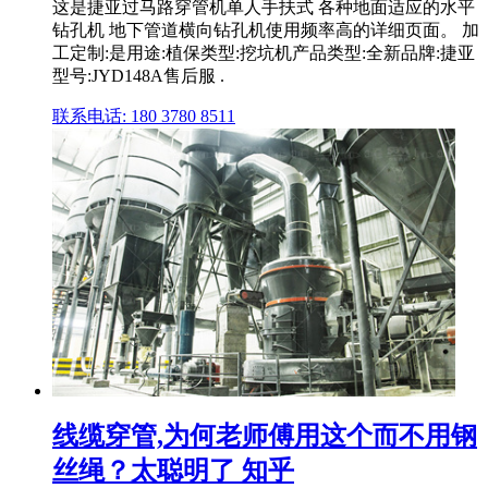
这是捷亚过马路穿管机单人手扶式 各种地面适应的水平
钻孔机 地下管道横向钻孔机使用频率高的详细页面。 加
工定制:是用途:植保类型:挖坑机产品类型:全新品牌:捷亚
型号:JYD148A售后服 .
联系电话: 180 3780 8511
线缆穿管,为何老师傅用这个而不用钢
丝绳？太聪明了 知乎