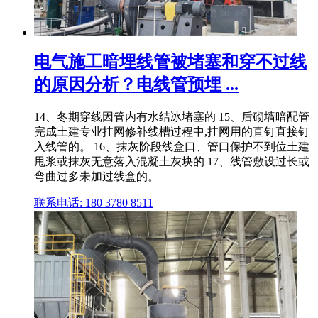
电气施工暗埋线管被堵塞和穿不过线
的原因分析？电线管预埋 ...
14、冬期穿线因管内有水结冰堵塞的 15、后砌墙暗配管
完成土建专业挂网修补线槽过程中,挂网用的直钉直接钉
入线管的。 16、抹灰阶段线盒口、管口保护不到位土建
甩浆或抹灰无意落入混凝土灰块的 17、线管敷设过长或
弯曲过多未加过线盒的。
联系电话: 180 3780 8511