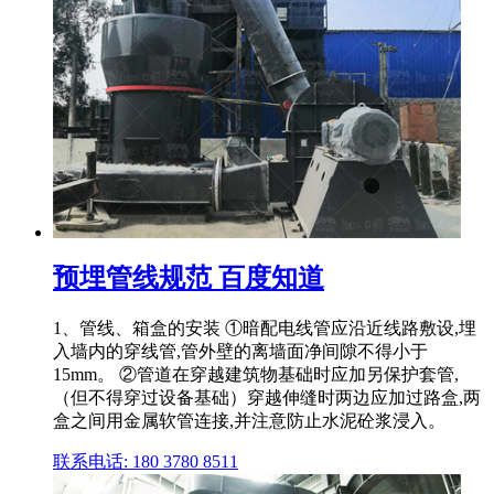
预埋管线规范 百度知道
1、管线、箱盒的安装 ①暗配电线管应沿近线路敷设,埋
入墙内的穿线管,管外壁的离墙面净间隙不得小于
15mm。 ②管道在穿越建筑物基础时应加另保护套管,
（但不得穿过设备基础）穿越伸缝时两边应加过路盒,两
盒之间用金属软管连接,并注意防止水泥砼浆浸入。
联系电话: 180 3780 8511