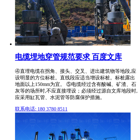
电缆埋地穿管规范要求 百度文库
④直埋电缆在拐角、接头、交叉、进出建筑物等地段,应
设明显的方位标桩。直线段应适当增设标桩。标桩露出
地面以上150mm为宜。 ⑤电缆经过含有酸碱、矿渣、石
灰等的场所时,不应直接埋设；必须经过源自文库地段时,
应采用缸瓦管、水泥管等防腐保护措施。
联系电话: 180 3780 8511