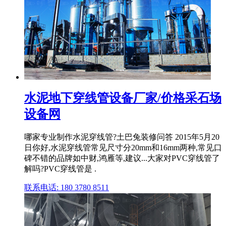
水泥地下穿线管设备厂家/价格采石场
设备网
哪家专业制作水泥穿线管?土巴兔装修问答 2015年5月20
日你好,水泥穿线管常见尺寸分20mm和16mm两种,常见口
碑不错的品牌如中财,鸿雁等,建议...大家对PVC穿线管了
解吗?PVC穿线管是 .
联系电话: 180 3780 8511