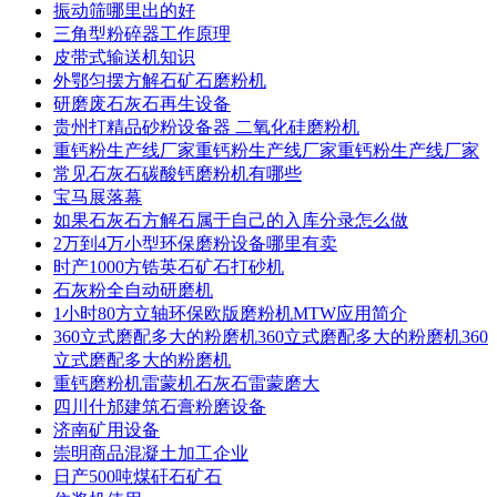
振动筛哪里出的好
三角型粉碎器工作原理
皮带式输送机知识
外鄂匀摆方解石矿石磨粉机
研磨废石灰石再生设备
贵州打精品砂粉设备器 二氧化硅磨粉机
重钙粉生产线厂家重钙粉生产线厂家重钙粉生产线厂家
常见石灰石碳酸钙磨粉机有哪些
宝马展落幕
如果石灰石方解石属于自己的入库分录怎么做
2万到4万小型环保磨粉设备哪里有卖
时产1000方锆英石矿石打砂机
石灰粉全自动研磨机
1小时80方立轴环保欧版磨粉机MTW应用简介
360立式磨配多大的粉磨机360立式磨配多大的粉磨机360
立式磨配多大的粉磨机
重钙磨粉机雷蒙机石灰石雷蒙磨大
四川什邡建筑石膏粉磨设备
济南矿用设备
崇明商品混凝土加工企业
日产500吨煤矸石矿石