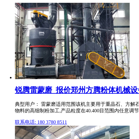
锐腾雷蒙磨_报价郑州方腾粉体机械设
典型用户： 雷蒙磨适用范围该机主要用于重晶石、方解
物料的高细制粉加工,产品粒度在40.400目范围内任意调
联系电话: 180 3780 8511