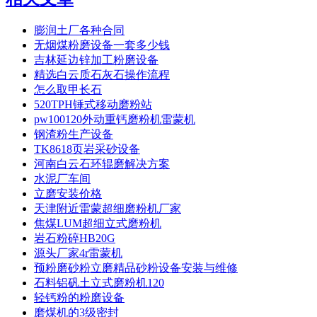
膨润土厂各种合同
无烟煤粉磨设备一套多少钱
吉林延边锌加工粉磨设备
精选白云质石灰石操作流程
怎么取甲长石
520TPH锤式移动磨粉站
pw100120外动重钙磨粉机雷蒙机
钢渣粉生产设备
TK8618页岩采砂设备
河南白云石环辊磨解决方案
水泥厂车间
立磨安装价格
天津附近雷蒙超细磨粉机厂家
焦煤LUM超细立式磨粉机
岩石粉碎HB20G
源头厂家4r雷蒙机
预粉磨砂粉立磨精品砂粉设备安装与维修
石料铝矾土立式磨粉机120
轻钙粉的粉磨设备
磨煤机的3级密封