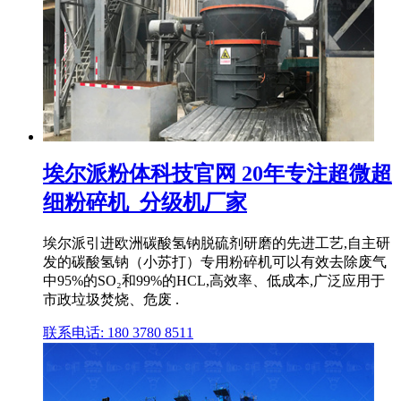
埃尔派粉体科技官网 20年专注超微超
细粉碎机_分级机厂家
埃尔派引进欧洲碳酸氢钠脱硫剂研磨的先进工艺,自主研
发的碳酸氢钠（小苏打）专用粉碎机可以有效去除废气
中95%的SO₂和99%的HCL,高效率、低成本,广泛应用于
市政垃圾焚烧、危废 .
联系电话: 180 3780 8511