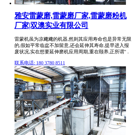
雅安雷蒙磨,雷蒙磨厂家,雷蒙磨粉机
厂家|双澳实业有限公司
雷蒙机虽为凉飕飕的机器,然则其应用寿命也是异常无限
的,假如平常临盆不加留意,还会延伸其寿命,提早进入报
废状况,实在想要延伸磨机应用周期,重在颐养,正所谓" .
联系电话: 180 3780 8511