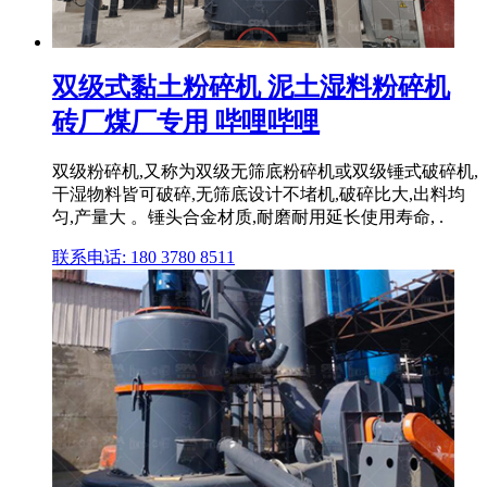
双级式黏土粉碎机 泥土湿料粉碎机
砖厂煤厂专用 哔哩哔哩
双级粉碎机,又称为双级无筛底粉碎机或双级锤式破碎机,
干湿物料皆可破碎,无筛底设计不堵机,破碎比大,出料均
匀,产量大 。锤头合金材质,耐磨耐用延长使用寿命, .
联系电话: 180 3780 8511