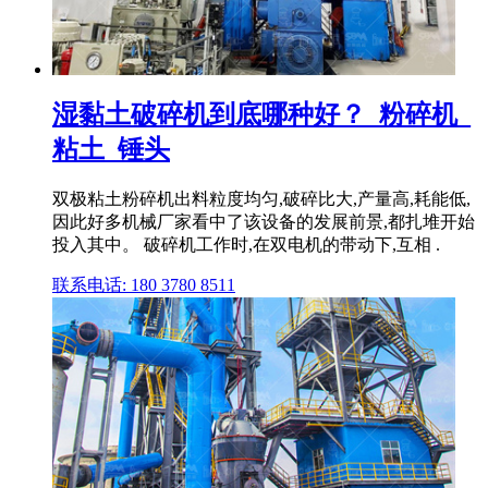
湿黏土破碎机到底哪种好？_粉碎机_
粘土_锤头
双极粘土粉碎机出料粒度均匀,破碎比大,产量高,耗能低,
因此好多机械厂家看中了该设备的发展前景,都扎堆开始
投入其中。 破碎机工作时,在双电机的带动下,互相 .
联系电话: 180 3780 8511