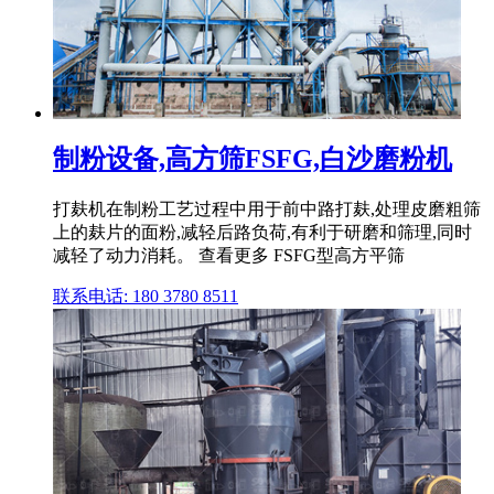
制粉设备,高方筛FSFG,白沙磨粉机
打麸机在制粉工艺过程中用于前中路打麸,处理皮磨粗筛
上的麸片的面粉,减轻后路负荷,有利于研磨和筛理,同时
减轻了动力消耗。 查看更多 FSFG型高方平筛
联系电话: 180 3780 8511