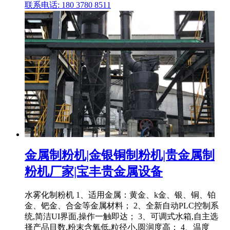
联系电话: 180 3780 8511
金属制粉机|金银铜制粉机|贵金属制
粉机厂家|宝丰贵金属设备
水雾化制粉机 1、适用金属：黄金、k金、银、铜、铂
金、钯金、合金等金属材料； 2、全新自动PLC控制系
统,简洁UI界面,操作一触即达； 3、可调式水箱,自主选
择产品目数,粉末含氧低,粒径小,圆润度高； 4、温度