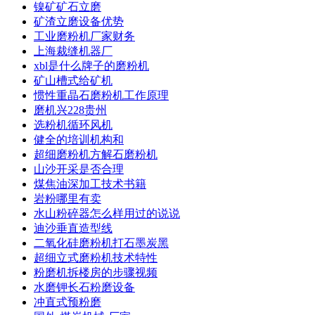
镍矿矿石立磨
矿渣立磨设备优势
工业磨粉机厂家财务
上海裁缝机器厂
xbl是什么牌子的磨粉机
矿山槽式给矿机
惯性重晶石磨粉机工作原理
磨机兴228贵州
选粉机循环风机
健全的培训机构和
超细磨粉机方解石磨粉机
山沙开采是否合理
煤焦油深加工技术书籍
岩粉哪里有卖
水山粉碎器怎么样用过的说说
迪沙垂直造型线
二氧化硅磨粉机打石墨炭黑
超细立式磨粉机技术特性
粉磨机拆楼房的步骤视频
水磨钾长石粉磨设备
冲直式预粉磨