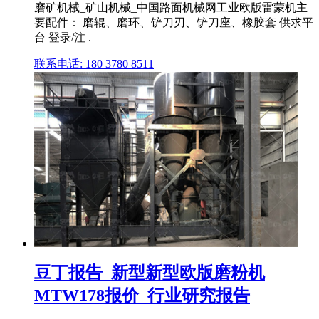
磨矿机械_矿山机械_中国路面机械网工业欧版雷蒙机主
要配件： 磨辊、磨环、铲刀刃、铲刀座、橡胶套 供求平
台 登录/注 .
联系电话: 180 3780 8511
豆丁报告_新型新型欧版磨粉机
MTW178报价_行业研究报告