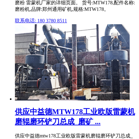
磨粉 雷蒙机厂家的详细页面。 货号:MTW178,配件名称:
磨粉机,品牌:郑州通用矿机,规格:MTW178。
联系电话: 180 3780 8511
供应中益德MTW178工业欧版雷蒙机
磨辊磨环铲刀总成_磨矿 ...
供应中益德mtw178工业欧版雷蒙机磨辊磨环铲刀总成_