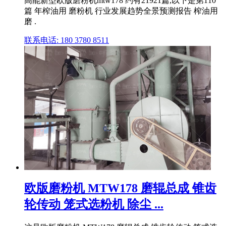
高能新型欧版磨粉机mtw178 约有21921篇,以下是第110
篇 年榨油用 磨粉机 行业发展趋势全景预测报告 榨油用
磨 .
联系电话: 180 3780 8511
欧版磨粉机 MTW178 磨辊总成 锥齿
轮传动 笼式选粉机 除尘 ...