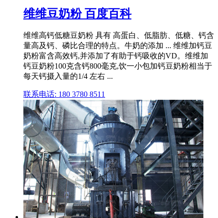
维维豆奶粉 百度百科
维维高钙低糖豆奶粉 具有 高蛋白、低脂肪、低糖、钙含
量高及钙、磷比合理的特点。牛奶的添加 ... 维维加钙豆
奶粉富含高效钙,并添加了有助于钙吸收的VD。维维加
钙豆奶粉100克含钙800毫克,饮一小包加钙豆奶粉相当于
每天钙摄入量的1/4 左右 ...
联系电话: 180 3780 8511