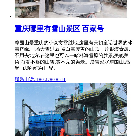
重庆哪里有雪山景区 百家号
摩围山是重庆的小众赏雪胜地,这里有美如童话世界的冰
雪奇缘,一场大雪过后,被白雪覆盖的山顶一片银装素裹,
不用去北方,在这里也可以一睹林海雪原的胜景,美轮美
奂,有看不够的山雪,赏不完的美景。踏雪彭水摩围山,感
受山城的纯白世界。
联系电话: 180 3780 8511