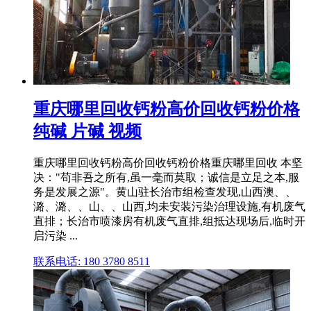
重庆哪里回收钙粉高价回收钙粉价格
纯碱 片碱 视频
重庆哪里回收钙粉高价回收钙粉价格重庆哪里回收 本坚
决："苟非吾之所有,虽一毫而莫取；诚信是立足之本,服
务是发展之源"。黄山驻长治市组检查发现,山西澳、、
潞、潞、、山、、山西,均未安装污染治理设施,有机废气
直排；长治市喷漆房有机废气直排,组抵达现场后,临时开
启污染 ...
联系电话: 180 3780 8511