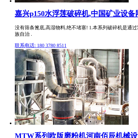
嘉兴p150水浮莲破碎机,中国矿业设备
没有筛条篦底,高湿物料,绝不堵塞! 1.本系列破碎机是通
族自治 .
联系电话: 180 3780 8511
MTW系列欧版磨粉机河南佰辰机械