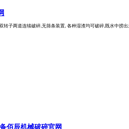
网
过双转子两道连续破碎,无筛条装置, 各种湿渣均可破碎,既水中捞出
设备佰辰机械破碎官网