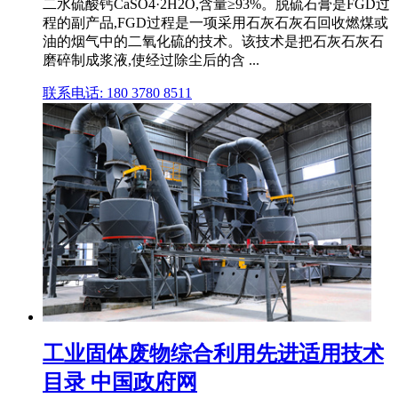
二水硫酸钙CaSO4·2H2O,含量≥93%。脱硫石膏是FGD过
程的副产品,FGD过程是一项采用石灰石灰石回收燃煤或
油的烟气中的二氧化硫的技术。该技术是把石灰石灰石
磨碎制成浆液,使经过除尘后的含 ...
联系电话: 180 3780 8511
工业固体废物综合利用先进适用技术
目录 中国政府网