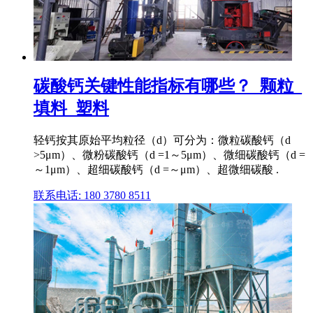
碳酸钙关键性能指标有哪些？_颗粒_
填料_塑料
轻钙按其原始平均粒径（d）可分为：微粒碳酸钙（d
>5μm）、微粉碳酸钙（d =1～5μm）、微细碳酸钙（d =
～1μm）、超细碳酸钙（d =～μm）、超微细碳酸 .
联系电话: 180 3780 8511