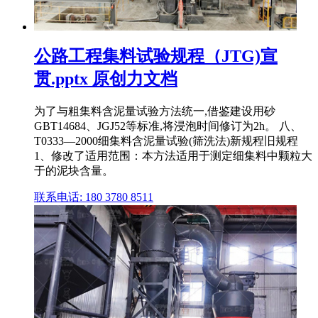
公路工程集料试验规程（JTG)宣
贯.pptx 原创力文档
为了与粗集料含泥量试验方法统一,借鉴建设用砂
GBT14684、JGJ52等标准,将浸泡时间修订为2h。 八、
T0333—2000细集料含泥量试验(筛洗法)新规程旧规程
1、修改了适用范围：本方法适用于测定细集料中颗粒大
于的泥块含量。
联系电话: 180 3780 8511