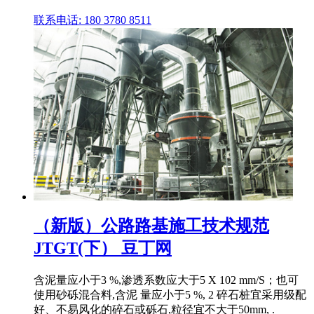
联系电话: 180 3780 8511
（新版）公路路基施工技术规范
JTGT(下） 豆丁网
含泥量应小于3 %,渗透系数应大于5 X 102 mm/S；也可
使用砂砾混合料,含泥 量应小于5 %, 2 碎石桩宜采用级配
好、不易风化的碎石或砾石,粒径宜不大于50mm, .