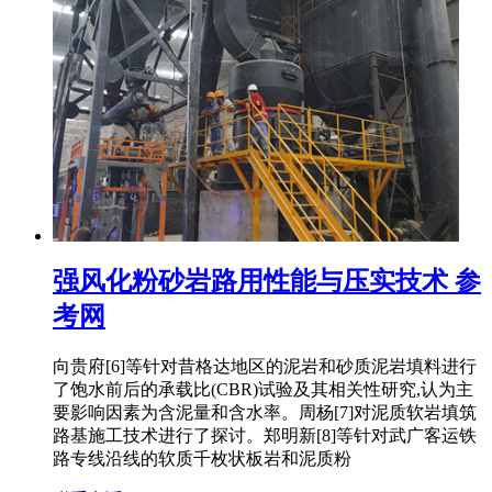
强风化粉砂岩路用性能与压实技术 参
考网
向贵府[6]等针对昔格达地区的泥岩和砂质泥岩填料进行
了饱水前后的承载比(CBR)试验及其相关性研究,认为主
要影响因素为含泥量和含水率。周杨[7]对泥质软岩填筑
路基施工技术进行了探讨。郑明新[8]等针对武广客运铁
路专线沿线的软质千枚状板岩和泥质粉