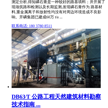
测定分析,得知磷石膏是一种较好的路基填料；并开展了
现场筑路和检测以及长期监测,发现磷石膏作为 路基材
料,重金属离子和放射性均没有对周边环境造成不良影
响。开磷集团已建成60万 t/a ...
联系电话: 180 3780 8511
DB63∕T 公路工程天然建筑材料勘察
技术指南 ...