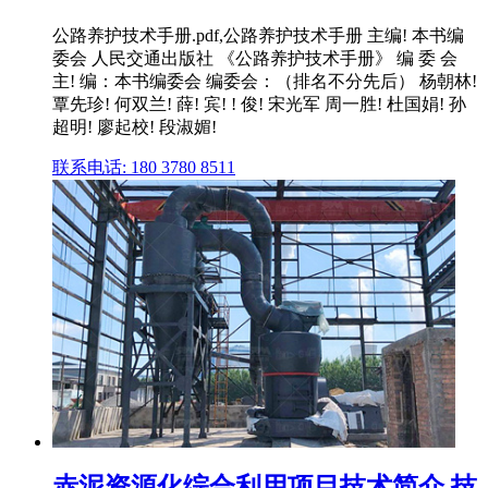
公路养护技术手册.pdf,公路养护技术手册 主编! 本书编
委会 人民交通出版社 《公路养护技术手册》 编 委 会
主! 编：本书编委会 编委会：（排名不分先后） 杨朝林!
覃先珍! 何双兰! 薛! 宾! ! 俊! 宋光军 周一胜! 杜国娟! 孙
超明! 廖起校! 段淑媚!
联系电话: 180 3780 8511
赤泥资源化综合利用项目技术简介 技