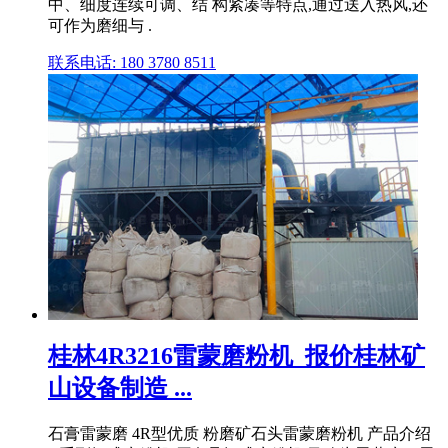
中、细度连续可调、结 构紧凑等特点,通过送入热风,还
可作为磨细与 .
联系电话: 180 3780 8511
桂林4R3216雷蒙磨粉机_报价桂林矿
山设备制造 ...
石膏雷蒙磨 4R型优质 粉磨矿石头雷蒙磨粉机 产品介绍