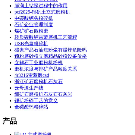
膨润土钻探过程中的作用
pcf2025-铝矾土立式磨粉机
中碳酸钙头粉碎机
石矿企业管理制度
煤矿矿石微粉磨
轻质碳酸钙雷蒙磨机工艺流程
USB光盘粉碎机
碳素产品石油焦粉尘有爆炸危险吗
预粉磨砂粉立磨精品砂粉设备价格
立解石工业磨粉机粉机
磨机浓度与排矿产品粒度关系
4r3216雷蒙磨cad
浙江矿石磨粉机石灰石
云母漆生产线
细矿石磨粉机石灰石石灰岩
锂矿粉碎工艺的意义
全碳酸钙粉碎站
产品