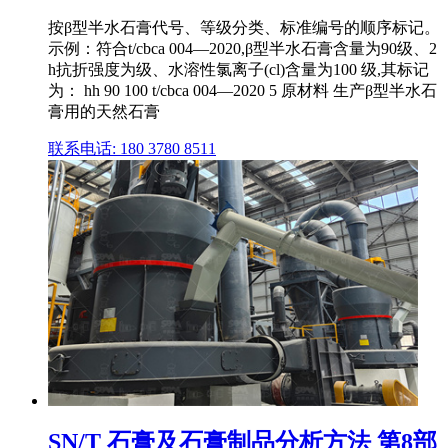
按β型半水石膏代号、等级分类、标准编号的顺序标记。
示例：符合t/cbca 004—2020,β型半水石膏含量为90级、2
h抗折强度为级、水溶性氯离子(cl)含量为100 级,其标记
为： hh 90 100 t/cbca 004—2020 5 原材料 生产β型半水石
膏用的天然石膏
联系电话: 180 3780 8511
SN/T 石膏及石膏制品分析方法 第8部