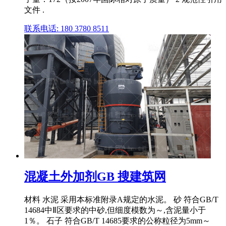
文件 .
联系电话: 180 3780 8511
混凝土外加剂GB 搜建筑网
材料 水泥 采用本标准附录A规定的水泥。 砂 符合GB/T
14684中Ⅱ区要求的中砂,但细度模数为～,含泥量小于
1％。 石子 符合GB/T 14685要求的公称粒径为5mm～