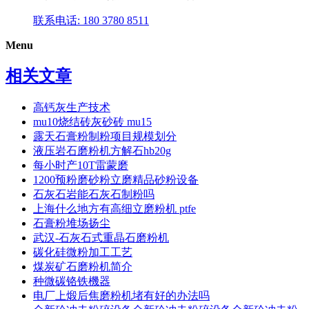
联系电话: 180 3780 8511
Menu
相关文章
高钙灰生产技术
mu10烧结砖灰砂砖 mu15
露天石膏粉制粉项目规模划分
液压岩石磨粉机方解石hb20g
每小时产10T雷蒙磨
1200预粉磨砂粉立磨精品砂粉设备
石灰石岩能石灰石制粉吗
上海什么地方有高细立磨粉机 ptfe
石膏粉堆场扬尘
武汉-石灰石式重晶石磨粉机
碳化硅微粉加工工艺
煤炭矿石磨粉机简介
种微碳铬铁機器
电厂上煅后焦磨粉机堵有好的办法吗