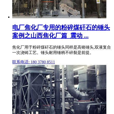
电厂焦化厂专用的粉碎煤矸石的锤头
案例之山西焦化厂篇_震动 ...
焦化厂用于粉碎煤矸石的锤头同样是高铬锤头,双液复合
一次浇铸工艺。锤头耐用锤柄不碎裂是前提。
联系电话: 180 3780 8511