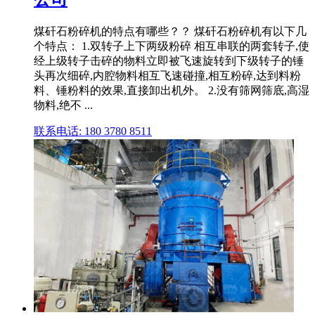
煤矸石粉碎机的特点有哪些？？ 煤矸石粉碎机有以下几
个特点： 1.双转子上下两级粉碎 相互串联的两套转子,使
经上级转子击碎的物料立即被飞速旋转到下级转子的锤
头再次细碎,内腔物料相互飞速碰撞,相互粉碎,达到料粉
料、锤粉料的效果,直接卸出机外。 2.没有筛网筛底,高湿
物料,绝不 ...
联系电话: 180 3780 8511