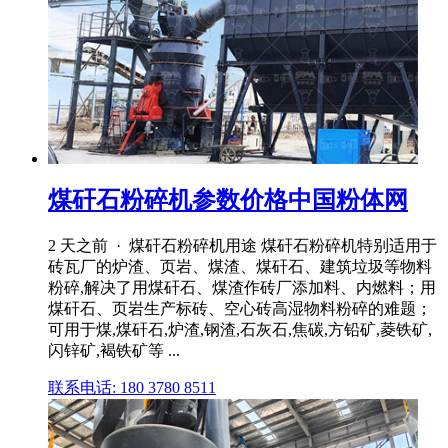
煤矸石粉碎机参数价格中国粉体网
2 天之前 · 煤矸石粉碎机用途 煤矸石粉碎机特别适用于
砖瓦厂的炉渣、页岩、煤渣、煤矸石、建筑垃圾等物料
粉碎,解决了用煤矸石、煤渣作砖厂添加料、内燃料；用
煤矸石、页岩生产标砖、空心砖高湿物料粉碎的难题；
可用于煤,煤矸石,炉渣,钢渣,石灰石,焦碳,方铅矿,菱铁矿,
闪锌矿,褐铁矿等 ...
联系电话: 180 3780 8511