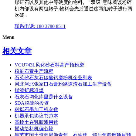
煤矸石以及其他中等硬度的物料。 "双级"意味着该粉碎
机内部设有两组转子,物料会先后通过这两组转子进行两
次破 .
联系电话: 180 3780 8511
Menu
相关文章
VCU743L风化砂石料高产预粉磨
粉刷石膏生产流程
石英砂石灰石碳酸钙磨粉机企业列表
河北河北张家口石膏粉路道渣石加工生产设备
煤渣折标准煤
石灰石均化库里是什么设备
SDA脱硫的投资
科挺石墨加工机参数
机器承包协议书范本
高岭土在乳胶漆用途
摇动给料机偏心轮
毕节市国土资源局沥青焦、石油焦、煅后焦粉磨项目转