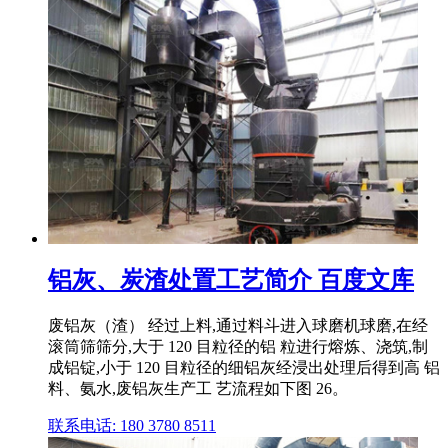
铝灰、炭渣处置工艺简介 百度文库
废铝灰（渣） 经过上料,通过料斗进入球磨机球磨,在经
滚筒筛筛分,大于 120 目粒径的铝 粒进行熔炼、浇筑,制
成铝锭,小于 120 目粒径的细铝灰经浸出处理后得到高 铝
料、氨水,废铝灰生产工 艺流程如下图 26。
联系电话: 180 3780 8511