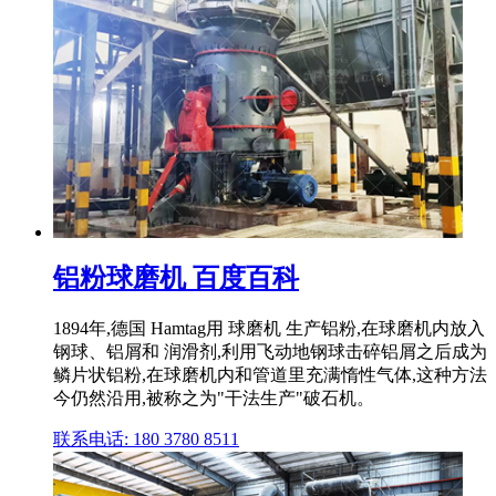
铝粉球磨机 百度百科
1894年,德国 Hamtag用 球磨机 生产铝粉,在球磨机内放入
钢球、铝屑和 润滑剂,利用飞动地钢球击碎铝屑之后成为
鳞片状铝粉,在球磨机内和管道里充满惰性气体,这种方法
今仍然沿用,被称之为"干法生产"破石机。
联系电话: 180 3780 8511