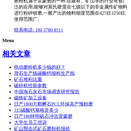
磨粉机属于雷蒙磨的一种,在建材、矿山等的行业有着广
泛的应用,能够对莫氏硬度在七级以下的非金属性矿物料
进行粉碎研磨,一般产出的物料细度范围在425目3250目,
使用范围广。
联系电话: 180 3780 8511
Menu
相关文章
电动磨粉机多少钱的好？
滑石生产线碳酸钙细粉生产线
矿石堆积比重
破碎机性能参数
中国海石灰石市场调查研究报告
磁铁矿加工设备
日产1800方鹅孵石PCL环保高产预粉磨
315碳酸钙规格是多少
日产180吨明矾石冲击雷蒙磨
大学生员工培训
矿山鄂击式矿石磨粉机报价