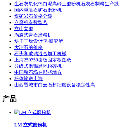
生石灰氧化钙白泥高岭土磨粉机石灰石制粉生产线
国内重晶石矿石磨粉机
煤矿岩石价格分级
立磨机参数型号
立山立磨
涡旋式青石磨粉机
烘干干燥设计院-研究所
大理石的价格
石头和玻璃混合加工机械
上海250750齿板固定板图纸
分级式磨辊磨环粉碎机
中国赌石场在那些地方
粉体输送上海
山西晋城市白云石超细磨设备稳定性高
产品
LM 立式磨粉机