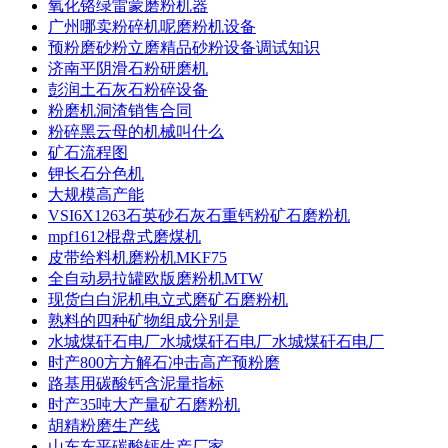
氧化铬绿雷蒙磨粉机器
广州哪卖粉碎机呢磨粉机设备
预粉磨砂粉立磨精品砂粉设备调试知识
济南平阴滑石粉研磨机
彭润土石灰石粉碎设备
粉磨机洞渣销售合同
粉碎黑云母的机械叫什么
矿石流程图
钾长石分色机
大规模高产能
VSI6X1263石英砂石灰石重钙粉矿石磨粉机
mpf1612棍盘式磨煤机
皮带给料机磨粉机MKF75
全自动易拉罐欧版磨粉机MTW
现货白白泥机电立式磨矿石磨粉机
熟料的四种矿物组成分别是
水城煤矸石电厂水城煤矸石电厂水城煤矸石电厂
时产800方方解石冲击高产预粉磨
路基用碳酸钙含泥量指标
时产35吨大产量矿石磨粉机
胡精粉磨生产线
山东东平碳酸钙生产厂家