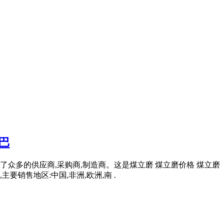
巴
众多的供应商,采购商,制造商。这是煤立磨 煤立磨价格 煤立磨型号的
主要销售地区:中国,非洲,欧洲,南 .