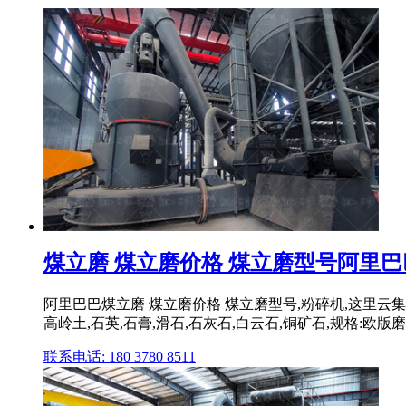
煤立磨 煤立磨价格 煤立磨型号阿里巴
阿里巴巴煤立磨 煤立磨价格 煤立磨型号,粉碎机,这里云集了
高岭土,石英,石膏,滑石,石灰石,白云石,铜矿石,规格:欧版磨,
联系电话: 180 3780 8511