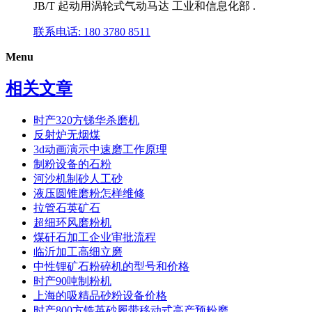
JB/T 起动用涡轮式气动马达 工业和信息化部 .
联系电话: 180 3780 8511
Menu
相关文章
时产320方锑华杀磨机
反射炉无烟煤
3d动画演示中速磨工作原理
制粉设备的石粉
河沙机制砂人工砂
液压圆锥磨粉怎样维修
拉管石英矿石
超细环风磨粉机
煤矸石加工企业审批流程
临沂加工高细立磨
中性锂矿石粉碎机的型号和价格
时产90吨制粉机
上海的吸精品砂粉设备价格
时产800方锆英砂履带移动式高产预粉磨