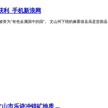
获利_手机新浪网
,被誉为"有色金属国中的国"。 文山州下辖的麻栗坡县虽是贫困
市乐诗冲锌矿地质 ...