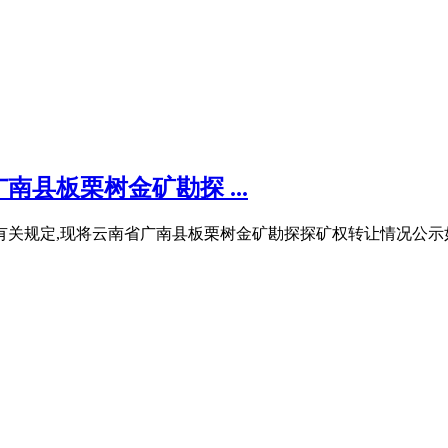
县板栗树金矿勘探 ...
）有关规定,现将云南省广南县板栗树金矿勘探探矿权转让情况公示