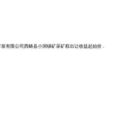
发有限公司西畴县小洞锑矿采矿权出让收益起始价 .