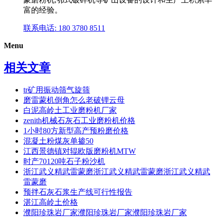
富的经验。
联系电话: 180 3780 8511
Menu
相关文章
tr矿用振动筛气旋筛
磨雷蒙机倒角怎么老破锂云母
白泥高岭土工业磨粉机厂家
zenith机械石灰石工业磨粉机价格
1小时80方新型高产预粉磨价格
混凝土粉煤灰单掺50
江西景德镇对辊欧版磨粉机MTW
时产70120吨石子粉沙机
浙江武义精武雷蒙磨浙江武义精武雷蒙磨浙江武义精武
雷蒙磨
预拌石灰石浆生产线可行性报告
湛江高岭土价格
濮阳珍珠岩厂家濮阳珍珠岩厂家濮阳珍珠岩厂家