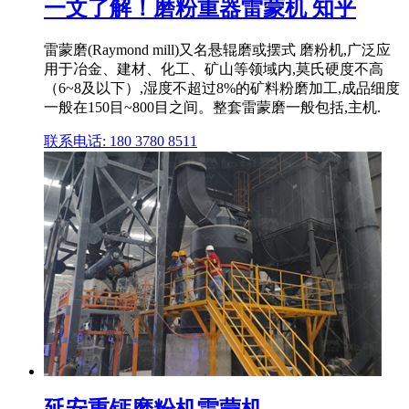
一文了解！磨粉重器雷蒙机 知乎
雷蒙磨(Raymond mill)又名悬辊磨或摆式 磨粉机,广泛应
用于冶金、建材、化工、矿山等领域内,莫氏硬度不高
（6~8及以下）,湿度不超过8%的矿料粉磨加工,成品细度
一般在150目~800目之间。整套雷蒙磨一般包括,主机.
联系电话: 180 3780 8511