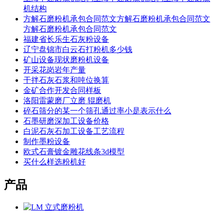
机结构
方解石磨粉机承包合同范文方解石磨粉机承包合同范文
方解石磨粉机承包合同范文
福建省长乐生石灰粉设备
辽宁盘锦市白云石打粉机多少钱
矿山设备现状磨粉机设备
开采花岗岩年产量
干拌石灰石浆和吨位换算
金矿合作开发合同样板
洛阳雷蒙磨厂立磨 辊磨机
碎石筛分的某一个筛孔通过率小是表示什么
石墨研磨深加工设备价格
白泥石灰石加工设备工艺流程
制作墨粉设备
欧式石膏镀金雕花线条3d模型
买什么样选粉机好
产品