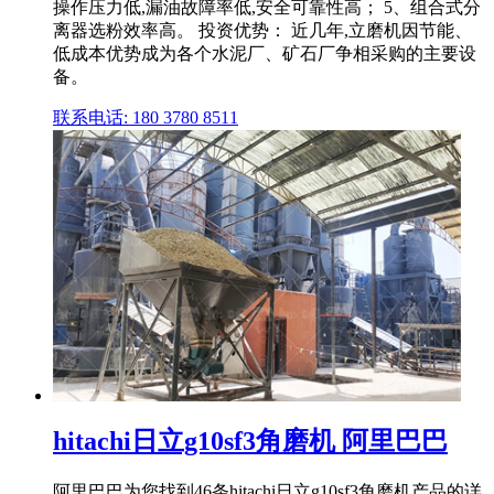
操作压力低,漏油故障率低,安全可靠性高； 5、组合式分
离器选粉效率高。 投资优势： 近几年,立磨机因节能、
低成本优势成为各个水泥厂、矿石厂争相采购的主要设
备。
联系电话: 180 3780 8511
hitachi日立g10sf3角磨机 阿里巴巴
阿里巴巴为您找到46条hitachi日立g10sf3角磨机产品的详