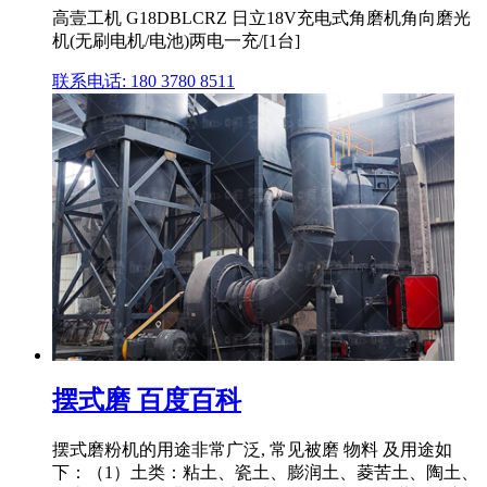
高壹工机 G18DBLCRZ 日立18V充电式角磨机角向磨光
机(无刷电机/电池)两电一充/[1台]
联系电话: 180 3780 8511
摆式磨 百度百科
摆式磨粉机的用途非常广泛, 常见被磨 物料 及用途如
下：（1）土类：粘土、瓷土、膨润土、菱苦土、陶土、