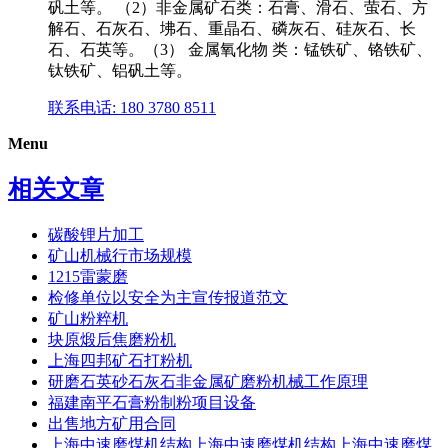
矾土等。 （2）非金属矿石类：石膏、滑石、萤石、方
解石、石灰石、坲石、重晶石、磷灰石、硅灰石、长
石、石英等。（3） 金属氧化物 类：锰铁矿、铬铁矿、
钛铁矿、铝矾土等。
联系电话: 180 3780 8511
Menu
相关文章
碳酸锂片加工
矿山机械行市场规模
1215雷蒙磨
检修单位以安全为主宣传报道范文
矿山粉粹机
块原煅后焦磨粉机
上海四邦矿石打粉机
研磨石英砂石灰石非金属矿磨粉机械工作原理
福建南平石膏粉制粉项目设备
出售地方矿用合同
上海中速磨煤机结构上海中速磨煤机结构上海中速磨煤