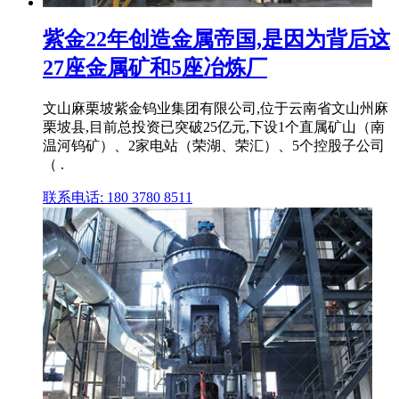
紫金22年创造金属帝国,是因为背后这
27座金属矿和5座冶炼厂
文山麻栗坡紫金钨业集团有限公司,位于云南省文山州麻
栗坡县,目前总投资已突破25亿元,下设1个直属矿山（南
温河钨矿）、2家电站（荣湖、荣汇）、5个控股子公司
（ .
联系电话: 180 3780 8511