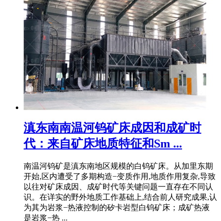
滇东南南温河钨矿床成因和成矿时
代：来自矿床地质特征和Sm ...
南温河钨矿是滇东南地区规模的白钨矿床。从加里东期
开始,区内遭受了多期构造−变质作用,地质作用复杂,导致
以往对矿床成因、成矿时代等关键问题一直存在不同认
识。在详实的野外地质工作基础上,结合前人研究成果,认
为其为岩浆−热液控制的矽卡岩型白钨矿床；成矿热液
是岩浆−热 ...