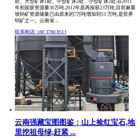
处、大型矿床1处、中型矿床2处、小型矿床2处,在2011
年初探获资源量30万吨,2012年底再探获23万吨,目前麻栗
坡钨矿资源储量已由原来的7万吨增加到53 万吨,是世界
钨矿之一。云南省 ...
联系电话: 180 3780 8511
云南强藏宝图图鉴：山上捡红宝石,地
里挖祖母绿,赶紧 ...