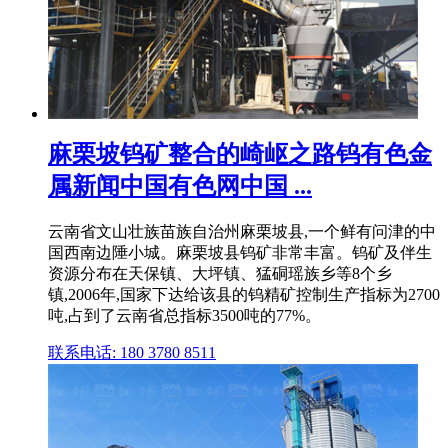
麻栗坡钨矿整合的崎岖之路钨有色金
属新闻中国有色网中国 ...
云南省文山壮族苗族自治州麻栗坡县,一个鲜有问津的中
国西南边陲小城。麻栗坡县钨矿非常丰富。钨矿及伴生
资源分布在天保镇、大坪镇、猛硐瑶族乡等8个乡
镇,2006年,国家下达给该县的钨精矿控制生产指标为2700
吨,占到了云南省总指标3500吨的77%。
联系电话: 180 3780 8511