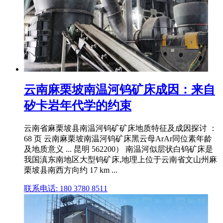
云南麻栗坡南温河钨矿床成因：来自
矽卡岩年代学的约束
云南省麻栗坡县南温河钨矿矿床地质特征及成因探讨 ：
68 页 云南麻栗坡南温河钨矿床黑云母ArAr同位素年龄
及地质意义 ... 昆明 562200） 南温河似层状白钨矿床是
我国滇东南地区大型钨矿床,地理上位于云南省文山州麻
栗坡县南西方向约 17 km ...
联系电话: 180 3780 8511