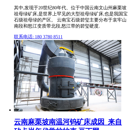
其中,发现于20世纪80年代、位于中国云南文山州麻栗坡
祖母绿矿床,是世界上罕见的大型祖母绿矿床,也是我国宝
石级祖母绿的产区。 云南宝石级碧玺主要分布于哀牢山
南段和怒江变质带北段,怒江带的碧玺硬度.
联系电话: 180 3780 8511
云南麻栗坡南温河钨矿床成因_来自