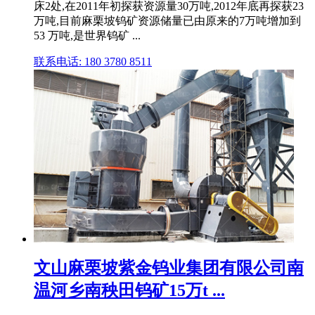
床2处,在2011年初探获资源量30万吨,2012年底再探获23
万吨,目前麻栗坡钨矿资源储量已由原来的7万吨增加到
53 万吨,是世界钨矿 ...
联系电话: 180 3780 8511
文山麻栗坡紫金钨业集团有限公司南
温河乡南秧田钨矿15万t ...