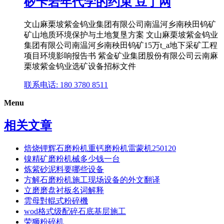
矽卡岩年代学的约束 豆丁网
文山麻栗坡紫金钨业集团有限公司南温河乡南秧田钨矿
矿山地质环境保护与土地复垦方案 文山麻栗坡紫金钨业
集团有限公司南温河乡南秧田钨矿15万t_a地下采矿工程
项目环境影响报告书 紫金矿业集团股份有限公司云南麻
栗坡紫金钨业选矿设备招标文件
联系电话: 180 3780 8511
Menu
相关文章
焙烧锂辉石磨粉机重钙磨粉机雷蒙机250120
镍精矿磨粉机械多少钱一台
炼紫砂泥料要哪些设备
方解石磨粉机施工现场设备的外文翻译
立磨磨盘衬板名词解释
雲母對輥式粉碎機
wod格式级配碎石底基层施工
荣狮粉碎机