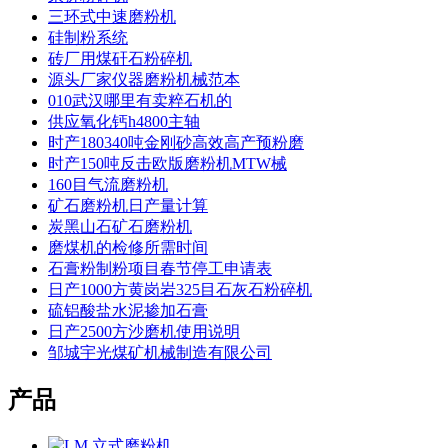
三环式中速磨粉机
硅制粉系统
砖厂用煤矸石粉碎机
源头厂家仪器磨粉机械范本
010武汉哪里有卖粹石机的
供应氧化钙h4800主轴
时产180340吨金刚砂高效高产预粉磨
时产150吨反击欧版磨粉机MTW械
160目气流磨粉机
矿石磨粉机日产量计算
炭黑山石矿石磨粉机
磨煤机的检修所需时间
石膏粉制粉项目春节停工申请表
日产1000方黄岗岩325目石灰石粉碎机
硫铝酸盐水泥掺加石膏
日产2500方沙磨机使用说明
邹城宇光煤矿机械制造有限公司
产品