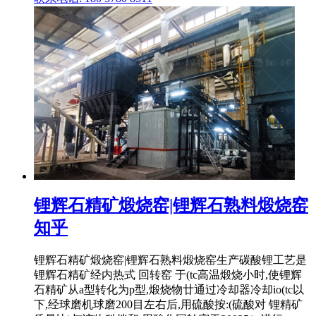
锂辉石精矿煅烧窑|锂辉石熟料煅烧窑
知乎
锂辉石精矿煅烧窑|锂辉石熟料煅烧窑生产碳酸锂工艺是
锂辉石精矿经内热式 回转窑 于(tc高温煅烧小时,使锂辉
石精矿从a型转化为p型,煅烧物廿通过冷却器冷却io(tc以
下,经球磨机球磨200目左右后,用硫酸按:(硫酸对 锂精矿