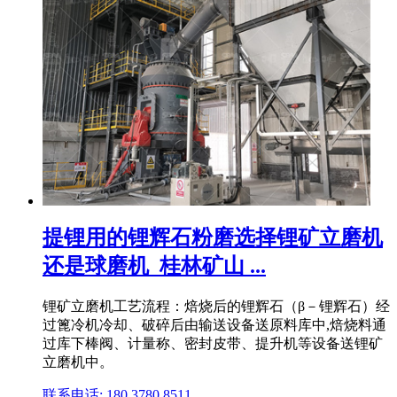
提锂用的锂辉石粉磨选择锂矿立磨机
还是球磨机_桂林矿山 ...
锂矿立磨机工艺流程：焙烧后的锂辉石（β－锂辉石）经
过篦冷机冷却、破碎后由输送设备送原料库中,焙烧料通
过库下棒阀、计量称、密封皮带、提升机等设备送锂矿
立磨机中。
联系电话: 180 3780 8511