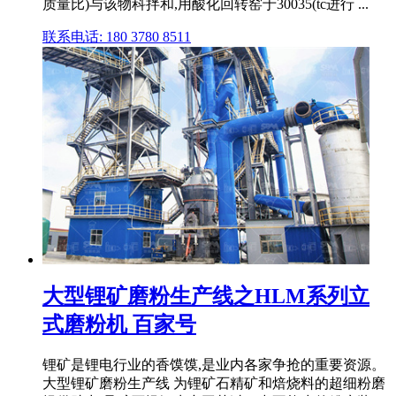
质量比)与该物科拌和,用酸化回转窑于30035(tc进行 ...
联系电话: 180 3780 8511
大型锂矿磨粉生产线之HLM系列立
式磨粉机 百家号
锂矿是锂电行业的香馍馍,是业内各家争抢的重要资源。
大型锂矿磨粉生产线 为锂矿石精矿和焙烧料的超细粉磨