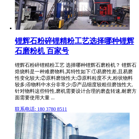
锂辉石粉碎锂精粉工艺选择哪种锂辉
石磨粉机 百家号
锂辉石粉碎锂精粉工艺 选择哪种锂辉石磨粉机？ 锂辉石
焙烧料是一种难磨物料,其特性如下:①易磨性差,且易磨
性变化较大;②原料磨蚀性大;③原料粒度不大,粉状物料
较多;④物料中水分非常少;⑤产品细度较粗但磨蚀性大,
针对物料这些特性,磨机需要设计合理的磨盘转速,耐磨方
面需要使用大量 ...
联系电话: 180 3780 8511